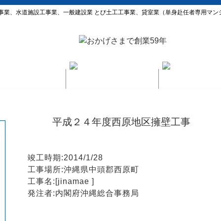
事業、水道施設工事業、一般建設業 とび土工工事業、貸室業（単身赴任者専用マン
平成２４年度西原地区擁壁工事
竣工時期:2014/1/28
工事場所:沖縄県中頭郡西原町
工事名:[jinamae ]
発注者:内閣府沖縄総合事務局